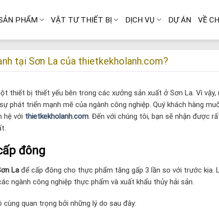
SẢN PHẨM
VẬT TƯ THIẾT BỊ
DỊCH VỤ
DỰ ÁN
VỀ CH
lạnh tại Sơn La của thietkekholanh.com?
thiết bị thiết yếu bên trong các xưởng sản xuất ở Sơn La. Vì vậy,
 sự phát triển mạnh mẽ của ngành công nghiệp. Quý khách hàng mu
n hệ với
thietkekholanh.com
. Đến với chúng tôi, bạn sẽ nhận được rấ
t.
 cấp đông
Sơn La
để cấp đông cho thực phẩm tăng gấp 3 lần so với trước kia. L
các ngành công nghiệp thực phẩm và xuất khẩu thủy hải sản.
vô cùng quan trọng bởi những lý do sau đây: