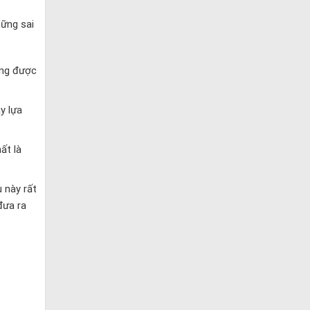
hững sai
ông được
y lựa
ất là
 này rất
đưa ra