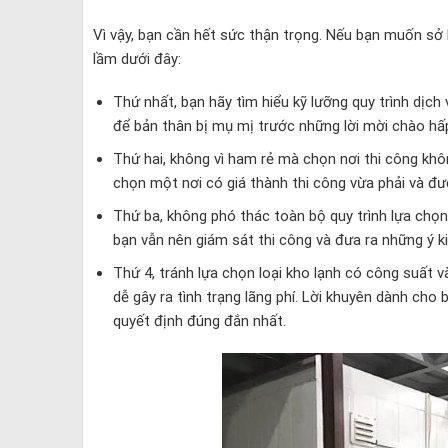
Vì vậy, bạn cần hết sức thận trọng. Nếu bạn muốn sở 
lầm dưới đây:
Thứ nhất, bạn hãy tìm hiểu kỹ lưỡng quy trình dịc
để bản thân bị mụ mị trước những lời mời chào hấ
Thứ hai, không vì ham rẻ mà chọn nơi thi công khô
chọn một nơi có giá thành thi công vừa phải và đượ
Thứ ba, không phó thác toàn bộ quy trình lựa chọn 
bạn vẫn nên giám sát thi công và đưa ra những ý k
Thứ 4, tránh lựa chọn loại kho lạnh có công suất 
dễ gây ra tình trạng lãng phí. Lời khuyên dành cho
quyết định đúng đắn nhất.