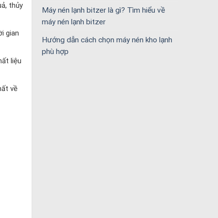
ả, thủy
Máy nén lạnh bitzer là gì? Tìm hiểu về
máy nén lạnh bitzer
i gian
Hướng dẫn cách chọn máy nén kho lạnh
phù hợp
ất liệu
hất về