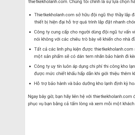
thietkekholanh.com. Chúng tôi chính là sự lựa chọn h
Thietkekholanh.com sở hữu đội ngũ thợ thầy lắp đ
thiết bị hiện đại hỗ trợ quá trình lắp đặt nhanh ch
Công ty cung cấp cho người dùng đội ngũ tư vấn viê
nói không với các chiêu trò bày vẽ khiến cho nhà đầ
Tất cả các linh phụ kiện được thietkekholanh.com
một sản phẩm sẽ có dán tem nhãn bảo hành đi kèm
Công ty uy tín luôn áp dụng chi phí thi công kho l
được mức chiết khấu hấp dẫn khi giới thiệu thêm k
Hỗ trợ bảo hành và bảo dưỡng kho lạnh định kỳ ho
Ngay bây giờ, bạn hãy liên hệ với thietkekholanh.com 
phục vụ bạn bằng cả tấm lòng và xem mỗi một khách h