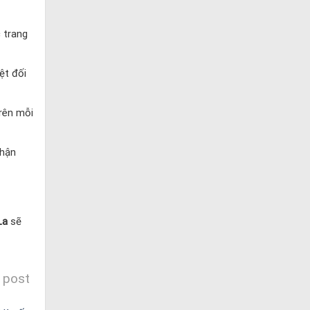
 trang
ệt đối
rên mỗi
nhận
La
sẽ
 post