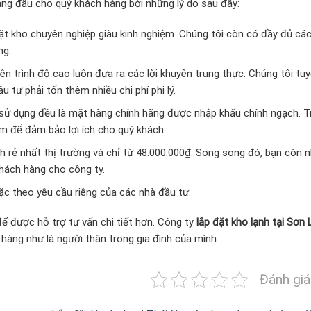
àng đầu cho quý khách hàng bởi những lý do sau đây:
ặt kho chuyên nghiệp giàu kinh nghiệm. Chúng tôi còn có đầy đủ các
óng.
n trình độ cao luôn đưa ra các lời khuyên trung thực. Chúng tôi tuy
u tư phải tốn thêm nhiều chi phí phi lý.
 sử dụng đều là mặt hàng chính hãng được nhập khẩu chính ngạch. T
 để đảm bảo lợi ích cho quý khách.
ạnh rẻ nhất thị trường và chỉ từ 48.000.000₫. Song song đó, bạn còn 
hách hàng cho công ty.
ặc theo yêu cầu riêng của các nhà đầu tư.
để được hỗ trợ tư vấn chi tiết hơn. Công ty
lắp đặt kho lạnh tại Sơn 
àng như là người thân trong gia đình của mình.
Đánh giá