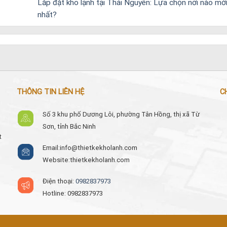
Lắp đặt kho lạnh tại Thái Nguyên: Lựa chọn nơi nào mới
nhất?
THÔNG TIN LIÊN HỆ
C
Số 3 khu phố Dương Lôi, phường Tân Hồng, thị xã Từ
Sơn, tỉnh Bắc Ninh
t
Email:
info@thietkekholanh.com
Website:thietkekholanh.com
Điện thoại:
0982837973
Hotline: 0982837973