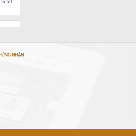
 là tốt
HỨNG NHẬN