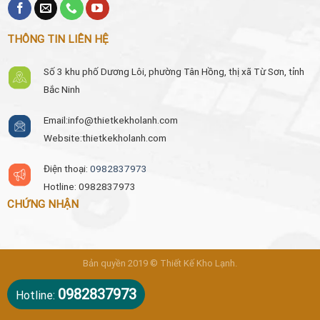
THÔNG TIN LIÊN HỆ
Số 3 khu phố Dương Lôi, phường Tân Hồng, thị xã Từ Sơn, tỉnh
Bắc Ninh
Email:
info@thietkekholanh.com
Website:thietkekholanh.com
Điện thoại:
0982837973
Hotline: 0982837973
CHỨNG NHẬN
Bản quyền 2019 © Thiết Kế Kho Lạnh.
0982837973
Hotline: