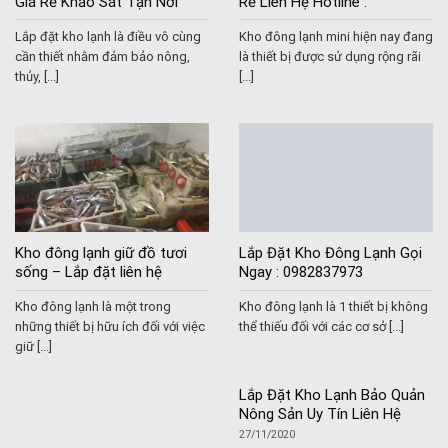
Giá Rẻ Khảo Sát Tận Nơi
Rẻ Liên Hệ Hotline :
0982837973
Lắp đặt kho lạnh là điều vô cùng
Kho đông lạnh mini hiện nay đang
cần thiết nhằm đảm bảo nông,
là thiết bị được sử dụng rộng rãi
thủy, [...]
[...]
Kho đông lạnh giữ đồ tươi
Lắp Đặt Kho Đông Lạnh Gọi
sống – Lắp đặt liên hệ
Ngay : 0982837973
0982837973
Kho đông lạnh là một trong
Kho đông lạnh là 1 thiết bị không
những thiết bị hữu ích đối với việc
thể thiếu đối với các cơ sở [...]
giữ [...]
Lắp Đặt Kho Lạnh Bảo Quản
Nông Sản Uy Tín Liên Hệ
0982837973
27/11/2020