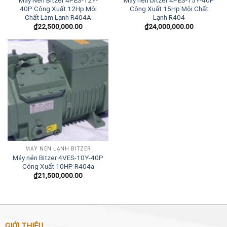
Máy Nén Bitzer 4PES-12Y-
Máy nén bitzer 4PES-15Y-40P
40P Công Xuất 12Hp Môi
Công Xuất 15Hp Môi Chất
Chất Làm Lạnh R404A
Lạnh R404
₫
22,500,000.00
₫
24,000,000.00
MÁY NÉN LẠNH BITZER
Máy nén Bitzer 4VES-10Y-40P
Công Xuất 10HP R404a
₫
21,500,000.00
GIỚI THIỆU