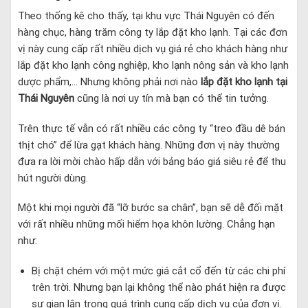
Theo thống kê cho thấy, tại khu vực Thái Nguyên có đến
hàng chục, hàng trăm công ty lắp đặt kho lạnh. Tại các đơn
vị này cung cấp rất nhiều dịch vụ giá rẻ cho khách hàng như
lắp đặt kho lạnh công nghiệp, kho lạnh nông sản và kho lạnh
dược phẩm,… Nhưng không phải nơi nào
lắp đặt kho lạnh tại
Thái Nguyên
cũng là nơi uy tín mà bạn có thể tin tưởng.
Trên thực tế vẫn có rất nhiều các công ty “treo đầu dê bán
thịt chó” để lừa gạt khách hàng. Những đơn vị này thường
đưa ra lời mời chào hấp dẫn với bảng báo giá siêu rẻ để thu
hút người dùng.
Một khi mọi người đã “lỡ bước sa chân”, bạn sẽ dễ đối mặt
với rất nhiều những mối hiểm họa khôn lường. Chẳng hạn
như:
Bị chặt chém với một mức giá cắt cổ đến từ các chi phí
trên trời. Nhưng bạn lại không thể nào phát hiện ra được
sự gian lận trong quá trình cung cấp dịch vụ của đơn vị.