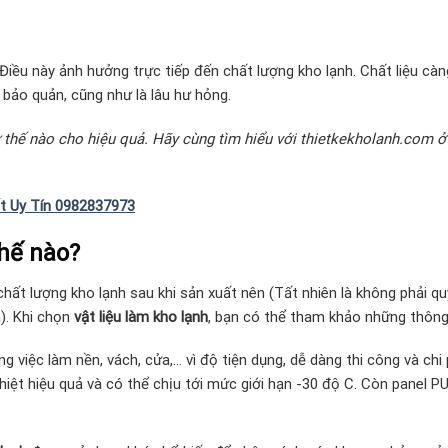
 Điều này ảnh hưởng trực tiếp đến chất lượng kho lạnh. Chất liệu càng
 bảo quản, cũng như là lâu hư hỏng.
thế nào cho hiệu quả. Hãy cùng tìm hiểu với thietkekholanh.com ở
t Uy Tín 0982837973
thế nào?
hất lượng kho lạnh sau khi sản xuất nên (Tất nhiên là không phải qu
). Khi chọn
vật liệu làm kho lạnh
, bạn có thể tham khảo những thông 
 việc làm nền, vách, cửa,… vì độ tiện dụng, dễ dàng thi công và chi 
nhiệt hiệu quả và có thể chịu tới mức giới hạn -30 độ C. Còn panel P