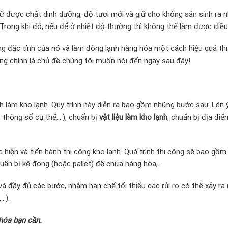
 được chất dinh dưỡng, độ tươi mới và giữ cho không sản sinh ra n
(Trong khi đó, nếu để ở nhiệt độ thường thì không thể làm được điều
ng đặc tính của nó và làm đông lạnh hàng hóa một cách hiệu quả thì
ng chính là chủ đề chúng tôi muốn nói đến ngay sau đây!
nh làm kho lạnh. Quy trình này diễn ra bao gồm những bước sau: Lên 
, thông số cụ thể,…), chuẩn bị
vật liệu làm kho lạnh
, chuẩn bị địa đi
ực hiện và tiến hành thi công kho lạnh. Quá trình thi công sẽ bao gồ
chuẩn bị kệ đóng (hoặc pallet) để chứa hàng hóa,…
và đầy đủ các bước, nhằm hạn chế tối thiểu các rủi ro có thể xảy ra 
…).
hóa bạn cần.