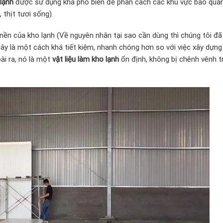
 lạnh
được sử dụng khá phổ biến để phân cách các khu vực bảo quả
 thịt tươi sống).
 nền của kho lạnh (Về nguyên nhân tại sao cần dùng thì chúng tôi đã
ây là một cách khá tiết kiệm, nhanh chóng hơn so với việc xây dựng
ài ra, nó là một
vật liệu làm kho lạnh
ổn định, không bị chênh vênh t