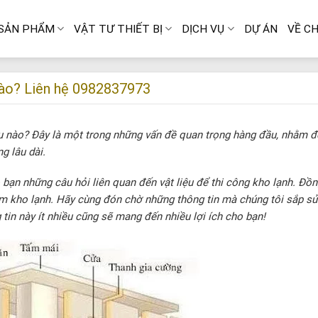
SẢN PHẨM
VẬT TƯ THIẾT BỊ
DỊCH VỤ
DỰ ÁN
VỀ CH
 nào? Liên hệ 0982837973
u nào? Đây là một trong những vấn đề quan trọng hàng đầu, nhằm 
g lâu dài.
 bạn những câu hỏi liên quan đến vật liệu để thi công kho lạnh. Đồn
àm kho lạnh. Hãy cùng đón chờ những thông tin mà chúng tôi sắp s
tin này ít nhiều cũng sẽ mang đến nhiều lợi ích cho bạn!