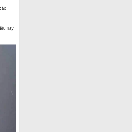
 bảo
iều này