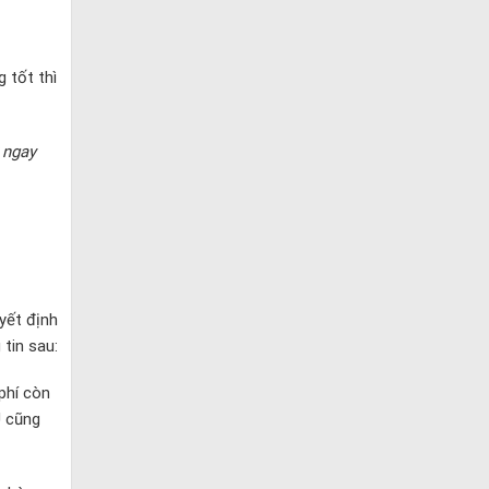
 tốt thì
 ngay
yết định
tin sau:
phí còn
U cũng