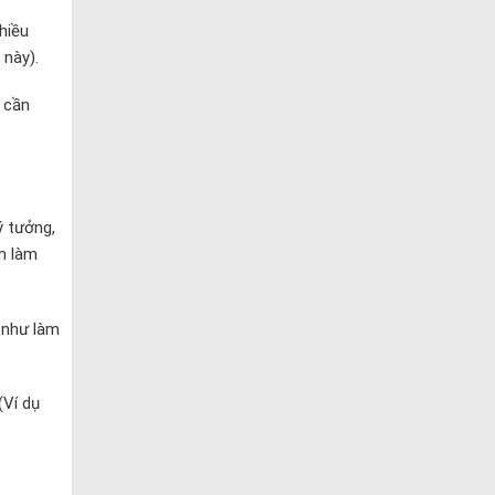
hiều
 này).
 cần
ý tưởng,
ểm làm
m như làm
(Ví dụ