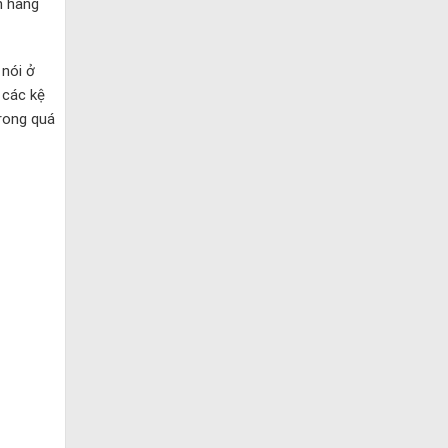
n hàng
 nói ở
 các kệ
rong quá