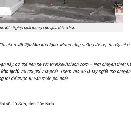
ạnh tốt sẽ giúp chất lượng kho lạnh tối ưu hơn
 đến chọn
vật liệu làm kho lạnh
. Mong rằng những thông tin này sẽ có
.
n này, có thể liên hệ với thietkekholanh.com – Nơi chuyên thiết kế,
m kho lạnh
) với chi phí vừa phải. Thêm vào đó là tay nghề thợ chuyên
g tôi để được tư vấn miễn phí nhé!
hị xã Từ Sơn, tỉnh Bắc Ninh