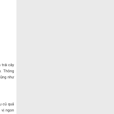
 trái cây
n. Thông
cũng như
u củ quả
 vị ngon