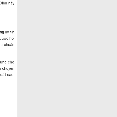
 Điều này
ang
uy tín
được hội
êu chuẩn
dựng cho
n chuyên
suất cao.