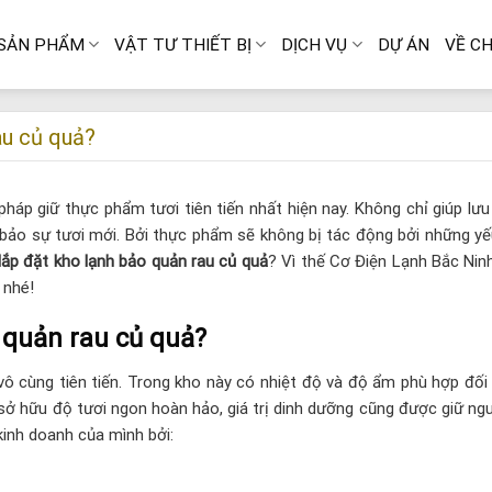
SẢN PHẨM
VẬT TƯ THIẾT BỊ
DỊCH VỤ
DỰ ÁN
VỀ CH
au củ quả?
háp giữ thực phẩm tươi tiên tiến nhất hiện nay. Không chỉ giúp lư
bảo sự tươi mới. Bởi thực phẩm sẽ không bị tác động bởi những yế
lắp đặt kho lạnh bảo quản rau củ quả
? Vì thế Cơ Điện Lạnh Bắc Nin
 nhé!
 quản rau củ quả?
ô cùng tiên tiến. Trong kho này có nhiệt độ và độ ẩm phù hợp đối 
 sở hữu độ tươi ngon hoàn hảo, giá trị dinh dưỡng cũng được giữ ng
kinh doanh của mình bởi: