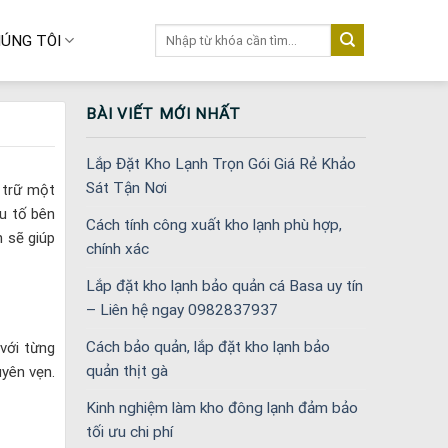
Tìm
ÚNG TÔI
kiếm:
BÀI VIẾT MỚI NHẤT
Lắp Đặt Kho Lạnh Trọn Gói Giá Rẻ Khảo
Sát Tận Nơi
u trữ một
u tố bên
Cách tính công xuất kho lạnh phù hợp,
h sẽ giúp
chính xác
Lắp đặt kho lạnh bảo quản cá Basa uy tín
– Liên hệ ngay 0982837937
Cách bảo quản, lắp đặt kho lạnh bảo
với từng
quản thịt gà
uyên vẹn.
Kinh nghiệm làm kho đông lạnh đảm bảo
tối ưu chi phí