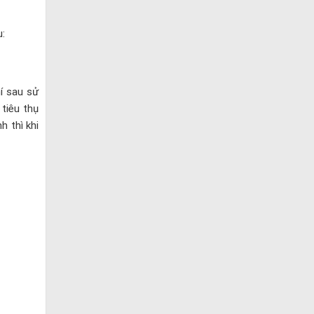
u:
í sau sử
tiêu thụ
h thì khi