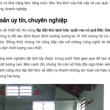
hí có khả năng làm tăng mức tiêu thụ khô của trái cây và rau quả.
ng, doanh nghiệp.
 sản uy tín, chuyên nghiệp
 về thiết kế, thi công
lắp đặt kho lạnh bảo quản rau củ quả Bắc Gi
, công ty đã xác định được định hướng tương lai. Vì thế chúng tôi có 
ớc. Đồng thời, chúng tôi cũng tiếp cận với những công nghệ và ti
u đạt chất lượng cao nhất.
g kinh nghiệm đã tích lũy được trong suốt thời gian qua để tạo 
hất lượng cao. Bên cạnh đó, chúng tôi còn sở hữu đội ngũ nhân viê
hành cũng như lắp đặt kho
sẽ diễn ra nhanh chóng, an toàn với hiệu 
ùng hài lòng.