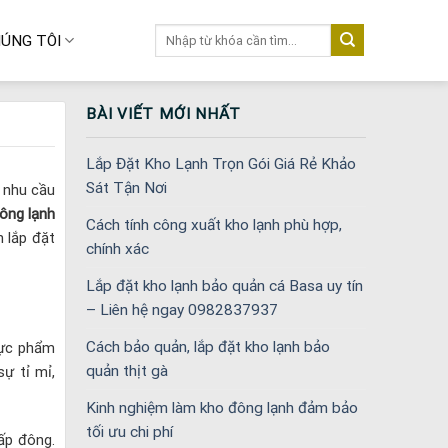
Tìm
ÚNG TÔI
kiếm:
BÀI VIẾT MỚI NHẤT
Lắp Đặt Kho Lạnh Trọn Gói Giá Rẻ Khảo
Sát Tận Nơi
 nhu cầu
ông lạnh
Cách tính công xuất kho lạnh phù hợp,
 lắp đặt
chính xác
Lắp đặt kho lạnh bảo quản cá Basa uy tín
– Liên hệ ngay 0982837937
Cách bảo quản, lắp đặt kho lạnh bảo
hực phẩm
quản thịt gà
ự tỉ mỉ,
Kinh nghiệm làm kho đông lạnh đảm bảo
tối ưu chi phí
ấp đông.