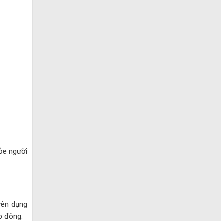
hỏe người
yên dụng
p đông.