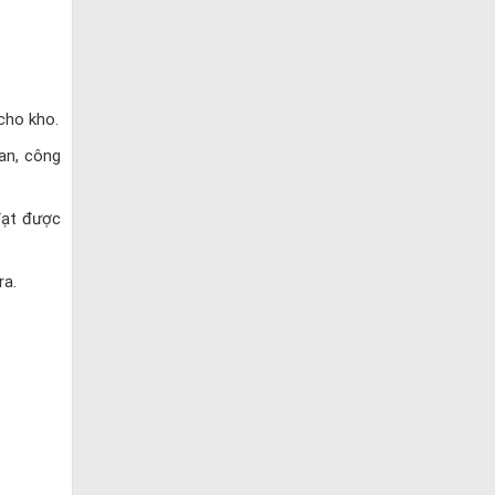
cho kho.
ian, công
đạt được
ra.