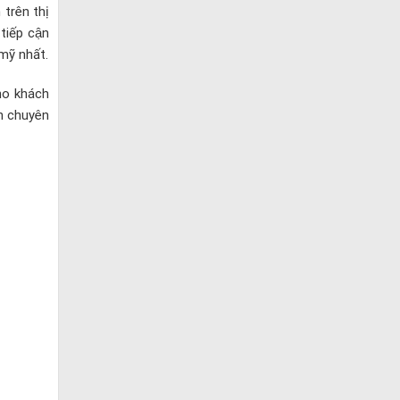
n trên thị
iếp cận
 mỹ nhất.
ho khách
n chuyên
.