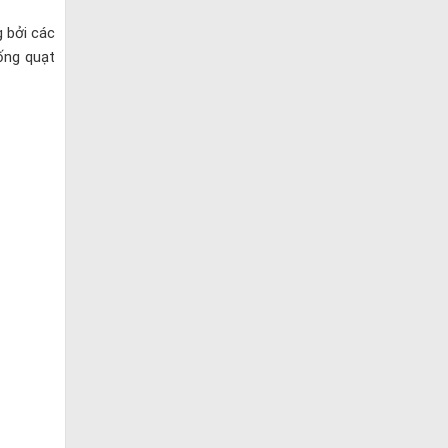
 bởi các
hống quạt