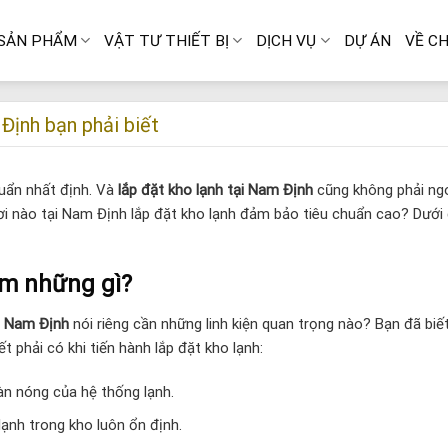
SẢN PHẨM
VẬT TƯ THIẾT BỊ
DỊCH VỤ
DỰ ÁN
VỀ CH
Định bạn phải biết
huẩn nhất định. Và
lắp đặt kho lạnh tại Nam Định
cũng không phải ngo
ơi nào tại Nam Định lắp đặt kho lạnh đảm bảo tiêu chuẩn cao? Dưới 
ồm những gì?
ại Nam Định
nói riêng cần những linh kiện quan trọng nào? Bạn đã biết
ết phải có khi tiến hành lắp đặt kho lạnh:
àn nóng của hệ thống lạnh.
lạnh trong kho luôn ổn định.