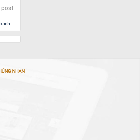
 post
 tránh
HỨNG NHẬN