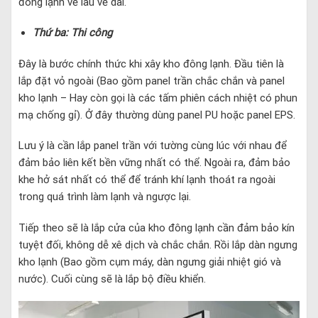
đông lạnh về lâu về dài.
Thứ ba: Thi công
Đây là bước chính thức khi xây kho đông lạnh. Đầu tiên là
lắp đặt vỏ ngoài (Bao gồm panel trần chắc chắn và panel
kho lạnh – Hay còn gọi là các tấm phiên cách nhiệt có phun
mạ chống gỉ). Ở đây thường dùng panel PU hoặc panel EPS.
Lưu ý là cần lắp panel trần với tường cùng lúc với nhau để
đảm bảo liên kết bền vững nhất có thể. Ngoài ra, đảm bảo
khe hở sát nhất có thể để tránh khí lạnh thoát ra ngoài
trong quá trình làm lạnh và ngược lại.
Tiếp theo sẽ là lắp cửa của kho đông lạnh cần đảm bảo kín
tuyệt đối, không dễ xê dịch và chắc chắn. Rồi lắp dàn ngưng
kho lạnh (Bao gồm cụm máy, dàn ngưng giải nhiệt gió và
nước). Cuối cùng sẽ là lắp bộ điều khiển.