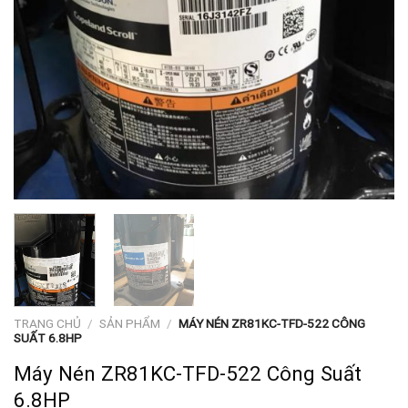
TRANG CHỦ
/
SẢN PHẨM
/
MÁY NÉN ZR81KC-TFD-522 CÔNG
SUẤT 6.8HP
Máy Nén ZR81KC-TFD-522 Công Suất
6.8HP