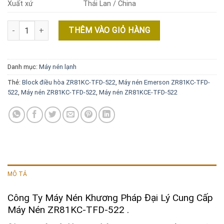
Xuất xứ
Thái Lan / China
Máy Nén ZR81KC-TFD-522 Công Suất 6.8HP số lượng
THÊM VÀO GIỎ HÀNG
Danh mục:
Máy nén lạnh
Thẻ:
Block điều hòa ZR81KC-TFD-522
,
Máy nén Emerson ZR81KC-TFD-
522
,
Máy nén ZR81KC-TFD-522
,
Máy nén ZR81KCE-TFD-522
MÔ TẢ
Công Ty Máy Nén Khương Pháp Đại Lý Cung Cấp
Máy Nén ZR81KC-TFD-522 .