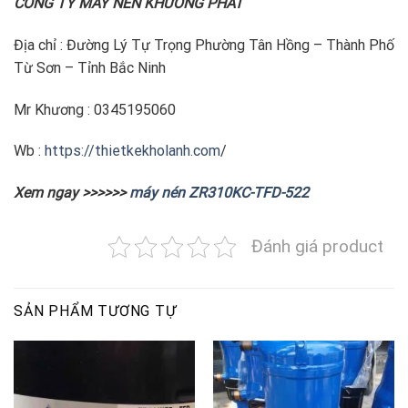
CÔNG TY MÁY NÉN KHƯƠNG PHÁT
Địa chỉ : Đường Lý Tự Trọng Phường Tân Hồng – Thành Phố
Từ Sơn – Tỉnh Bắc Ninh
Mr Khương : 0345195060
Wb :
https://thietkekholanh.com
/
Xem ngay >>>>>>
máy nén ZR310KC-TFD-522
Đánh giá product
SẢN PHẨM TƯƠNG TỰ