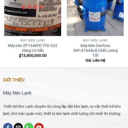
MÁY NÉN LẠNH
MÁY NÉN LẠNH
Máy nén ZP144KFE-TFD-522
Máy Nén Danfoss
Hàng Có Sẵn
SM147A4ALB Chất Lượng
Tốt
₫
13,800,000.00
Giá: Liên Hệ
GIỚI THIỆU
Máy Nén Lạnh
Thiết Kế Kho Lạnh chuyên thi công lắp đặt kho lạnh, tư vấn thiết kế kho
lạnh, kho bảo quản mát, thiết bị làm lạnh chất lượng tốt nhất thị trường.