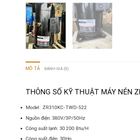
MÔ TẢ
ĐÁNH GIÁ (0)
THÔNG SỐ KỸ THUẬT MÁY NÉN Z
Model : ZR310KC-TWD-522
Nguồn điện: 380V/3P/50Hz
Công suất lạnh: 30.200 Btu/H
Công suất điện: 30Hp