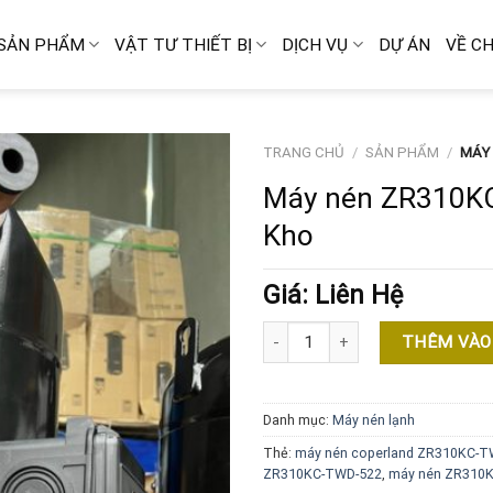
SẢN PHẨM
VẬT TƯ THIẾT BỊ
DỊCH VỤ
DỰ ÁN
VỀ CH
TRANG CHỦ
/
SẢN PHẨM
/
MÁY 
Máy nén ZR310KC
Kho
Giá: Liên Hệ
Máy nén ZR310KC-TWD-522 Hàng 
THÊM VÀO
Danh mục:
Máy nén lạnh
Thẻ:
máy nén coperland ZR310KC-T
ZR310KC-TWD-522
,
máy nén ZR310