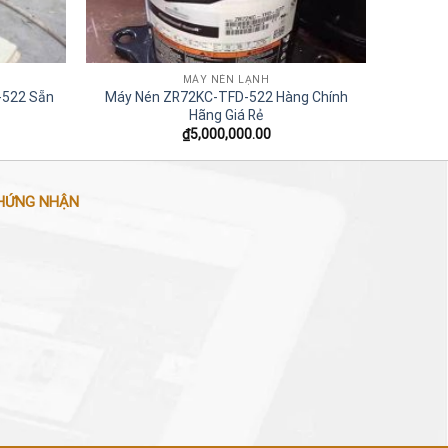
MÁY NÉN LẠNH
-522 Sẵn
Máy Nén ZR72KC-TFD-522 Hàng Chính
Máy 
Hãng Giá Rẻ
₫
5,000,000.00
HỨNG NHẬN