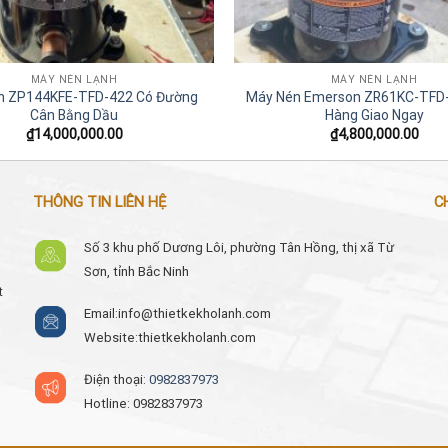
MÁY NÉN LẠNH
MÁY NÉN LẠNH
n ZP144KFE-TFD-422 Có Đường
Máy Nén Emerson ZR61KC-TFD
Cân Bằng Dầu
Hàng Giao Ngay
₫
14,000,000.00
₫
4,800,000.00
THÔNG TIN LIÊN HỆ
C
Số 3 khu phố Dương Lôi, phường Tân Hồng, thị xã Từ
Sơn, tỉnh Bắc Ninh
t
Email:
info@thietkekholanh.com
Website:thietkekholanh.com
Điện thoại:
0982837973
Hotline: 0982837973