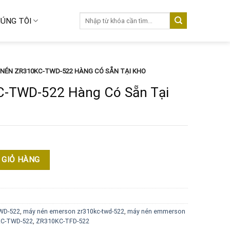
Tìm
ÚNG TÔI
kiếm:
NÉN ZR310KC-TWD-522 HÀNG CÓ SẴN TẠI KHO
-TWD-522 Hàng Có Sẵn Tại
Có Sẵn Tại Kho số lượng
 GIỎ HÀNG
WD-522
,
máy nén emerson zr310kc-twd-522
,
máy nén emmerson
KC-TWD-522
,
ZR310KC-TFD-522