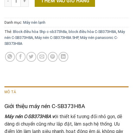
THÊM VÀO GIỎ HÀNG
Danh mục:
Máy nén lạnh
Thẻ:
Block điều hòa 5hp c-sb373h8a
,
block điều hòa C-SB373H8A
,
Máy
nén C-SB373H8A
,
Máy nén C-SB373H8A 5HP
,
Máy nén panasonic C-
SB373H8A
MÔ TẢ
Giới thiệu máy nén C-SB373H8A
Máy nén C-SB373H8A v
ới thiết kế tương đối nhỏ gọn, dễ
dàng di chuyển cũng như lắp đặt, làm sạch hệ thống. Ưu
điểm lớn làm lạnh siêu nhanh, hoạt động êm ái, không gây