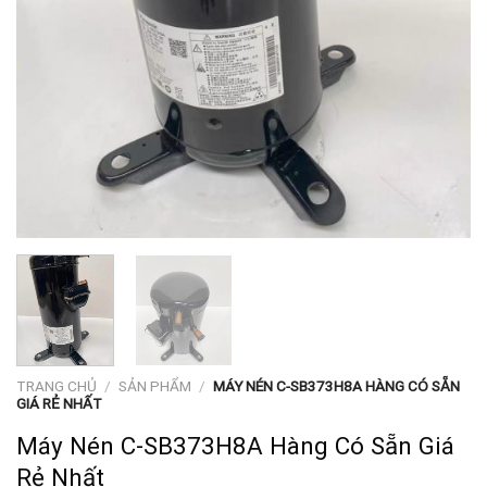
TRANG CHỦ
/
SẢN PHẨM
/
MÁY NÉN C-SB373H8A HÀNG CÓ SẴN
GIÁ RẺ NHẤT
Máy Nén C-SB373H8A Hàng Có Sẵn Giá
Rẻ Nhất