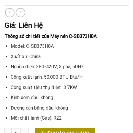
Giá: Liên Hệ
Thông số chi tiết của Máy nén C-SB373H8A:
Model: C-SB373H8A
Xuất xứ: China
Nguồn điện: 380-420V; 3 pha; 50Hz
Công xuất lạnh: 50,000 BTU Btu/H
Công suất tiêu thụ điện: 3.7KW
Kính xem dầu: không
Đường cân bằng dầu: không
Môi chất lạnh (Gas): R22
Máy Nén C-SB373H8A Hàng Có Sẵn Giá Rẻ Nhất số lượng