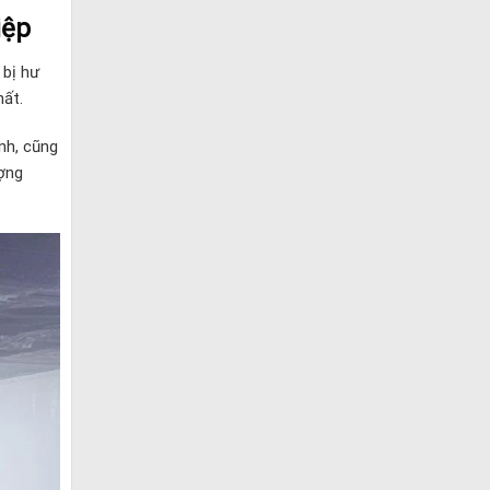
iệp
 bị hư
hất.
nh, cũng
ượng