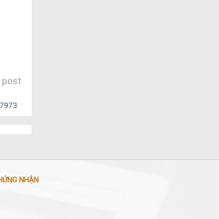
 post
837973
HỨNG NHẬN