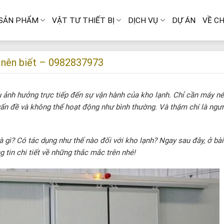
SẢN PHẨM
VẬT TƯ THIẾT BỊ
DỊCH VỤ
DỰ ÁN
VỀ CH
n nên biết – 0982837973
 ảnh hưởng trực tiếp đến sự vận hành của kho lạnh. Chỉ cần máy n
vấn đề và không thể hoạt động như bình thường. Và thậm chí là ngư
à gì? Có tác dụng như thế nào đối với kho lạnh? Ngay sau đây, ở bài
 tin chi tiết về những thắc mắc trên nhé!