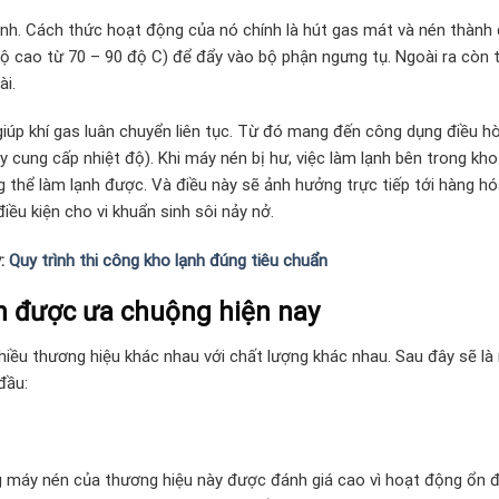
ạnh. Cách thức hoạt động của nó chính là hút gas mát và nén thành
 độ cao từ 70 – 90 độ C) để đẩy vào bộ phận ngưng tụ. Ngoài ra còn 
ài.
giúp khí gas luân chuyển liên tục. Từ đó mang đến công dụng điều hò
 cung cấp nhiệt độ). Khi máy nén bị hư, việc làm lạnh bên trong kho
g thể làm lạnh được. Và điều này sẽ ảnh hưởng trực tiếp tới hàng h
iều kiện cho vi khuẩn sinh sôi nảy nở.
y:
Quy trình thi công kho lạnh đúng tiêu chuẩn
nh được ưa chuộng hiện nay
iều thương hiệu khác nhau với chất lượng khác nhau. Sau đây sẽ là
đầu:
g máy nén của thương hiệu này được đánh giá cao vì hoạt động ổn đ