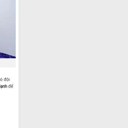
có đội
lạnh
để