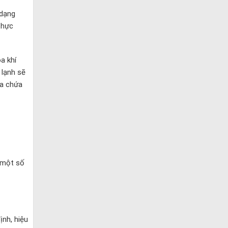
 dạng
thực
a khí
 lạnh sẽ
óa chứa
 một số
ịnh, hiệu