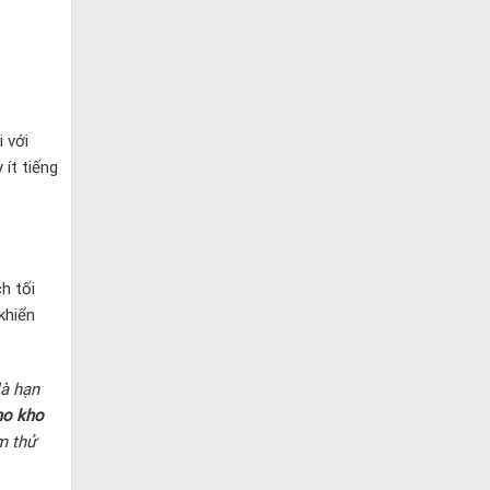
 với
ít tiếng
h tối
khiển
là hạn
ho kho
m thử