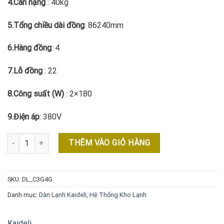
4.Cân nặng
: 40kg
5.Tổng chiều dài đồng
: 86240mm
6.Hàng đồng
: 4
7.Lỗ đồng
: 22
8.Công suất (W)
: 2×180
9.Điện áp
: 380V
DÀN NÓNG KAIDELI số lượng
THÊM VÀO GIỎ HÀNG
SKU:
DL_C3G4G
Danh mục:
Dàn Lạnh Kaideli
,
Hệ Thống Kho Lạnh
Kaideli