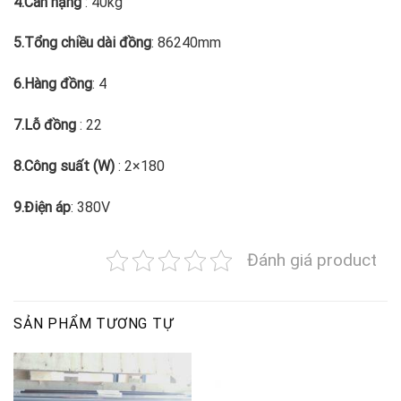
4.Cân nặng
: 40kg
5.Tổng chiều dài đồng
: 86240mm
6.Hàng đồng
: 4
7.Lỗ đồng
: 22
8.Công suất (W)
: 2×180
9.Điện áp
: 380V
Đánh giá product
SẢN PHẨM TƯƠNG TỰ