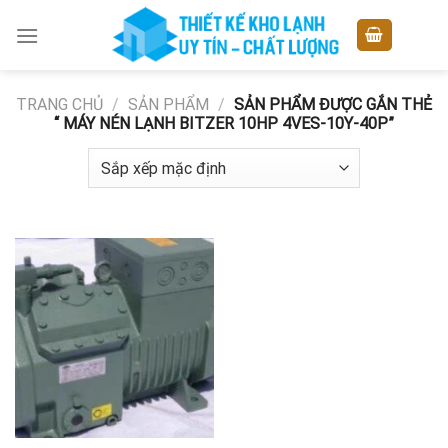
Skip
to
content
TRANG CHỦ
/
SẢN PHẨM
/
SẢN PHẨM ĐƯỢC GẮN THẺ
“ MÁY NÉN LẠNH BITZER 10HP 4VES-10Y-40P”