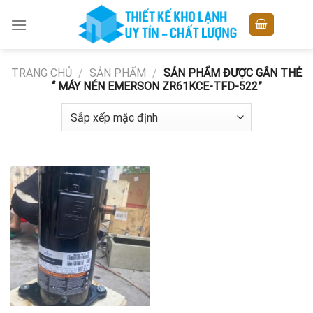
Skip
to
content
TRANG CHỦ
/
SẢN PHẨM
/
SẢN PHẨM ĐƯỢC GẮN THẺ
“ MÁY NÉN EMERSON ZR61KCE-TFD-522”